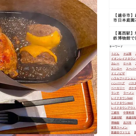
シェは不思
場所だった
【越谷市】
市日本庭園
苑にて新緑
でる
【葛西駅】
鉄博物館で
最古の地下
キーワード
見学してき
うどん
そば屋
イオンレイクタウン
カレー
ケーキ
スシロー
スーパ
ドミノピザ
ハラルフードショッ
ハンバーグ
パス
ベーカリー
ポケ
ランチ
ラーメン
レイクタウンkaze
レイクタウンmori
レイクタウンアウト
三郷市
中華料理
北越谷駅
南越谷
博物館
吉川市
家系ラーメン
新越谷ヴァリエ