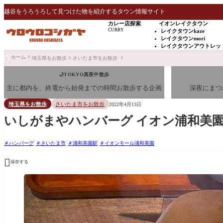
越谷をうろうろして見つけた物を紹介するタウン情報サイト
カレー店探索
イオンレイクタウン
CURRY
レイクタウンkaze
レイクタウンmori
レイクタウンアウトレッ
ホーム
埼玉県をお散歩
さいたま市をお散歩

🌙TOKYO真夜中散歩
主に都内を、終電から始発までの時間お散歩する企画
深夜にまつ
埼玉県をお散歩
さいたま市をお散歩
2022年4月13日
いしがまやハンバーグ イオン浦和美
ハンバーグ
さいたま市
浦和美園駅
イオンモール浦和美園

保存する