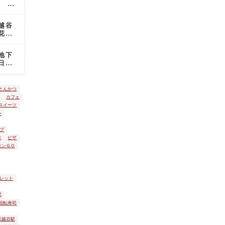
谷
議な
市
斎
越谷
場
花田
セ
を愛
ン
タ
地下
ー
日本
で
鉄を
ペ
た
ッ
とんかつ
ト
カフェ
の
スイーツ
火
ー
葬
を
プ
し
タ
ピザ
て
モンＧＯ
き
ま
し
た
レット
駅
回転寿司
新越谷駅