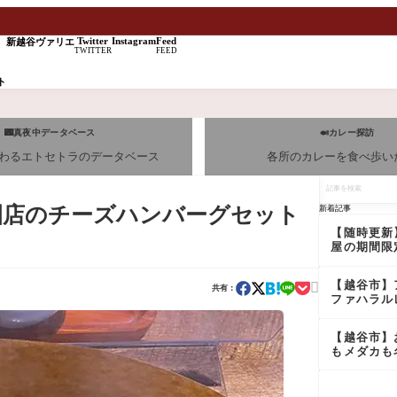
Twitter
Instagram
Feed
新越谷ヴァリエ
TWITTER
FEED
ト
🌃真夜中データベース
🍛カレー探訪
わるエトセトラのデータベース
各所のカレーを食べ歩い
記
事
を
園店のチーズハンバーグセット
新着記事
検
索
【随時更新
屋の期間限
ニュー＆新
ューレビュ
【越谷市】

【最新版】
共有：
ファハラル
トランのラ
バイキング
【越谷市】
もメダカも
品も売って
る！？ＪＡ
市 グリー