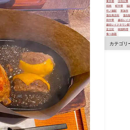
東京都
注目記事
焼肉
町中華
福
竹ノ塚駅
草加市
蒲生商店街
蒲生
街中華
越谷レイ
越谷レイクタウン駅
足立区
韓国料理
食べ放題