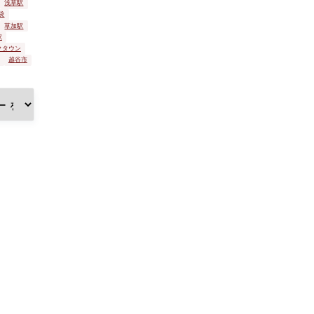
浅草駅
袋
草加駅
駅
クタウン
越谷市