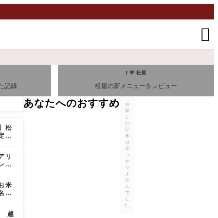

I 💛 松屋
た記録
松屋の新メニューをレビュー
あなたへのおすすめ
お
探
し
の
】松
記
定メ
事
メニ
は
見
ー
つ
アリ
か
レス
り
ンチ
ま
せ
お米
ん
名産
で
し
た。
越谷
越
ンマル