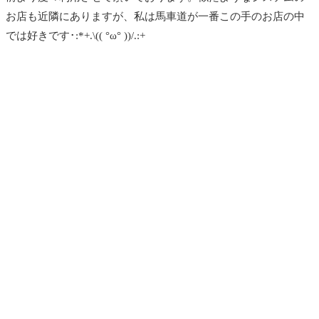
お店も近隣にありますが、私は馬車道が一番この手のお店の中
では好きです･:*+.\(( °ω° ))/.:+