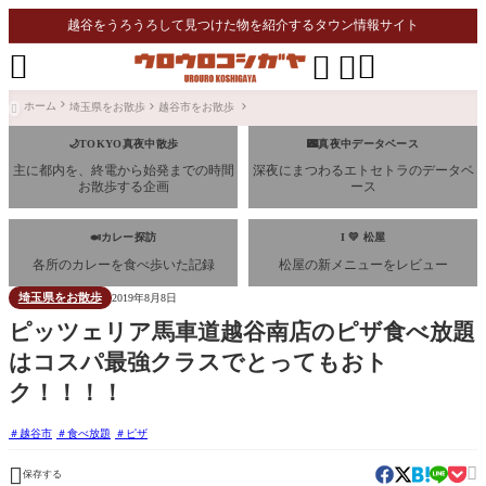
越谷をうろうろして見つけた物を紹介するタウン情報サイト




ホーム
埼玉県をお散歩
越谷市をお散歩

🌙TOKYO真夜中散歩
🌃真夜中データベース
主に都内を、終電から始発までの時間
深夜にまつわるエトセトラのデータベ
お散歩する企画
ース
🍛カレー探訪
I 💛 松屋
各所のカレーを食べ歩いた記録
松屋の新メニューをレビュー
埼玉県をお散歩
2019年8月8日
ピッツェリア馬車道越谷南店のピザ食べ放題
はコスパ最強クラスでとってもおト
ク！！！！
越谷市
食べ放題
ピザ


保存する