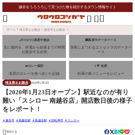
越谷をうろうろして見つけた物を紹介するタウン情報サイト




ホーム
埼玉県をお散歩
越谷市をお散歩

🌙TOKYO真夜中散歩
🌃真夜中データベース
主に都内を、終電から始発までの時間
深夜にまつわるエトセトラのデータベ
お散歩する企画
ース
🍛カレー探訪
I 💛 松屋
各所のカレーを食べ歩いた記録
松屋の新メニューをレビュー
埼玉県をお散歩
2020年2月5日
【2020年1月23日オープン】駅近なのが有り
難い「スシロー 南越谷店」開店数日後の様子
をレポート！
越谷市
南越谷駅
新越谷駅
回転寿司
スシロー


保存する