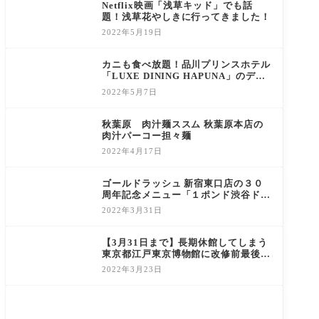
Netflix映画「浅草キッド」でも話
題！浅草花やしきに行ってきました！
2022年5月19日
カニも食べ放題！品川プリンスホテル
「LUXE DINING HAPUNA」のディ
ナーブッフェのレビューと割引クーポ
2022年5月7日
ン情報
秋葉原 肉汁麺ススム 秋葉原本店の
肉汁パーコー担々麺
2022年4月17日
ゴールドラッシュ 新宿東口店の３０
周年記念メニュー「１ポンド渋谷ドー
ムハンバーグ」
2022年3月31日
【3月31日まで】長期休館してしまう
東京都江戸東京博物館に改修前最後の
訪問をしてきました！
2022年3月23日