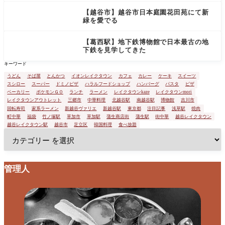
【越谷市】越谷市日本庭園花田苑にて新
緑を愛でる
【葛西駅】地下鉄博物館で日本最古の地
下鉄を見学してきた
キーワード
うどん
そば屋
とんかつ
イオンレイクタウン
カフェ
カレー
ケーキ
スイーツ
スシロー
スーパー
ドミノピザ
ハラルフードショップ
ハンバーグ
パスタ
ピザ
ベーカリー
ポケモンＧＯ
ランチ
ラーメン
レイクタウンkaze
レイクタウンmori
レイクタウンアウトレット
三郷市
中華料理
北越谷駅
南越谷駅
博物館
吉川市
回転寿司
家系ラーメン
新越谷ヴァリエ
新越谷駅
東京都
注目記事
浅草駅
焼肉
町中華
福袋
竹ノ塚駅
草加市
草加駅
蒲生商店街
蒲生駅
街中華
越谷レイクタウン
越谷レイクタウン駅
越谷市
足立区
韓国料理
食べ放題
管理人