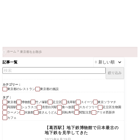
ホーム
東京都をお散歩

記事一覧

絞り込み
カテゴリー
東京都のレストラン
東京都の施設
タグ
東京都
博物館
竹ノ塚駅
足立区
浅草駅
スイーツ
東京ソラマチ
両国駅
シュラスコ
清澄白河駅
食べ放題
スカイツリー
足立区生物園
ラーメン
水族館
資さんうどん
回転寿司
閲覧注意
アリオ西新井
カフェ
【葛西駅】地下鉄博物館で日本最古の
地下鉄を見学してきた
2025年6月29日