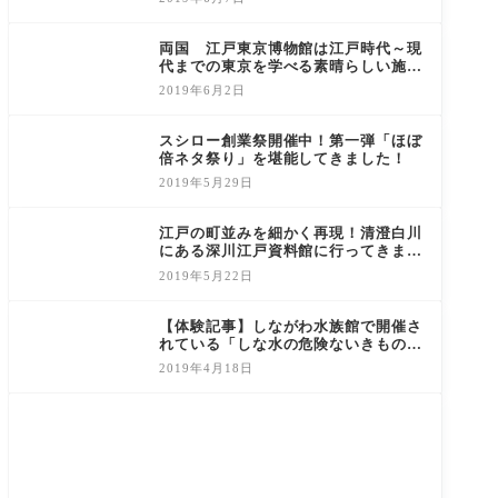
両国 江戸東京博物館は江戸時代～現
代までの東京を学べる素晴らしい施設
でした！
2019年6月2日
スシロー創業祭開催中！第一弾「ほぼ
倍ネタ祭り」を堪能してきました！
2019年5月29日
江戸の町並みを細かく再現！清澄白川
にある深川江戸資料館に行ってきまし
た！
2019年5月22日
【体験記事】しながわ水族館で開催さ
れている「しな水の危険ないきもの大
集合通2（ツー）」に行ってきまし
2019年4月18日
た！