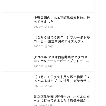
上野公園内にある下町風俗資料館に行
ってきました
2020年1月31日
【２月６日で５周年！】ブルーボトル
コーヒー 清澄白河のアイスカフェラ
テとプリン
2020年1月30日
タコベル アリオ西新井店の２タコス
コンボ&チージービーフブリトー
と、西新井大師で初詣
2020年1月28日
【３月３１日まで】足立区生物園「G
っとみるゴキブリの世界 ガサガサ・
ゴソゴソ展」に行って来ました！
2020年1月25日
足立区生物園で開催中の「ホタルの夕
べ」に行ってきました！想像を遥かに
超える大混雑にびっくり！！
2019年6月7日