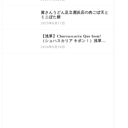
資さんうどん足立鹿浜店の肉ごぼ天と
ミニぼた餅
2025年6月17日
【浅草】Churrascaria Que bom!
（シュハスカリア キボン！）浅草店
のシュラスコ食べ放題
2024年9月10日