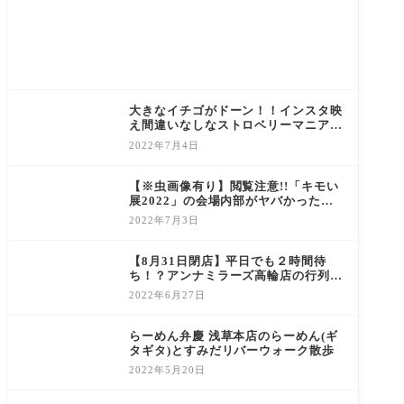
大きなイチゴがドーン！！インスタ映
え間違いなしなストロベリーマニア
東京スカイツリータウン・ソラマチ店
2022年7月4日
のいちごミルキーソフト
【※虫画像有り】閲覧注意!!「キモい
展2022」の会場内部がヤバかったｗ
ｗｗｗ東京ソラマチ５階スペース634
2022年7月3日
で7月18日まで開催中！
【8月31日閉店】平日でも２時間待
ち！？アンナミラーズ高輪店の行列に
並んでチョコレートバナナパイを食べ
2022年6月27日
てきました！
らーめん弁慶 浅草本店のらーめん(ギ
タギタ)とすみだリバーウォーク散歩
2022年5月20日