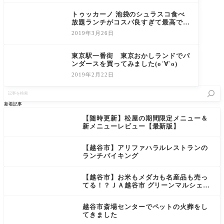
トゥッカーノ 池袋のシュラスコ食べ
放題ランチがコスパ良すぎて最高でし
た！
2019年3月26日
東京駅一番街 東京おかしランドでパ
ンダースを買ってみました(о´∀`о)
2019年2月22日
記
事
を
新着記事
検
索
【随時更新】松屋の期間限定メニュー＆
新メニューレビュー【最新版】
【越谷市】アリファハラルレストランの
ランチバイキング
【越谷市】お米もメダカも名産品も売っ
てる！？ＪＡ越谷市 グリーンマルシェは
不思議な場所だった
越谷市斎場センターでペットの火葬をし
てきました