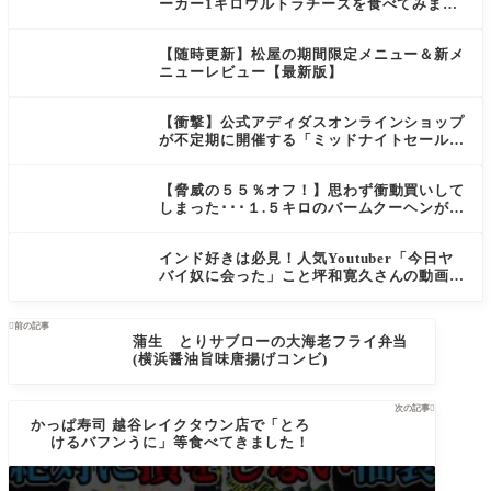
ーカー1キロウルトラチーズを食べてみまし
た！
【随時更新】松屋の期間限定メニュー＆新メ
ニューレビュー【最新版】
【衝撃】公式アディダスオンラインショップ
が不定期に開催する「ミッドナイトセール」
の割引率が凄すぎる！！！！
【脅威の５５％オフ！】思わず衝動買いして
しまった･･･１.５キロのバームクーヘンが期
間限定で送料込み１９９９円に！？
インド好きは必見！人気Youtuber「今日ヤ
バイ奴に会った」こと坪和寛久さんの動画が
唯一無二の面白さ！

前の記事
蒲生 とりサブローの大海老フライ弁当
(横浜醤油旨味唐揚げコンビ)
次の記事

かっぱ寿司 越谷レイクタウン店で「とろ
けるバフンうに」等食べてきました！