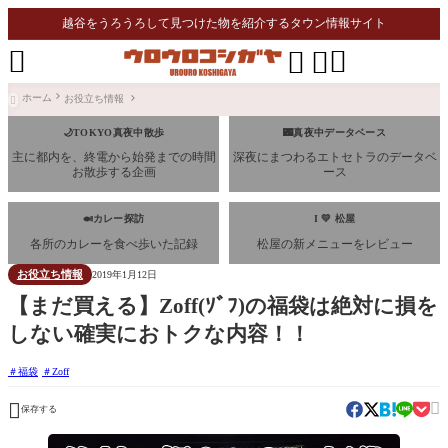
越谷をうろうろして見つけた物を紹介するタウン情報サイト




ホーム
お役立ち情報

🌙TOKYO真夜中散歩
🌃真夜中データベース
主に都内を、終電から始発までの時間
深夜にまつわるエトセトラのデータベ
お散歩する企画
ース
🍛カレー探訪
I 💛 松屋
各所のカレーを食べ歩いた記録
松屋の新メニューをレビュー
お役立ち情報
2019年1月12日
【まだ買える】Zoff(ｿﾞﾌ)の福袋は絶対に損を
しない確実におトクな内容！！
福袋
Zoff


保存する