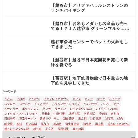
じような
【越谷市】アリファハラルレストランの
内容の福
ランチバイキング
袋を販売
していま
【越谷市】お米もメダカも名産品も売っ
すが、
てる！？ＪＡ越谷市 グリーンマルシェは
不思議な場所だった
越谷市斎場センターでペットの火葬をし
てきました
【越谷市】越谷市日本庭園花田苑にて新
緑を愛でる
【葛西駅】地下鉄博物館で日本最古の地
下鉄を見学してきた
キーワード
うどん
そば屋
とんかつ
イオンレイクタウン
カフェ
カレー
ケーキ
スイーツ
スシロー
スーパー
ドミノピザ
ハラルフードショップ
ハンバーグ
パスタ
ピザ
ベーカリー
ポケモンＧＯ
ランチ
ラーメン
レイクタウンkaze
レイクタウンmori
レイクタウンアウトレット
三郷市
中華料理
北越谷駅
南越谷駅
博物館
吉川市
回転寿司
家系ラーメン
新越谷ヴァリエ
新越谷駅
東京都
注目記事
浅草駅
焼肉
町中華
福袋
竹ノ塚駅
草加市
草加駅
蒲生商店街
蒲生駅
街中華
越谷レイクタウン
越谷レイクタウン駅
越谷市
足立区
韓国料理
食べ放題