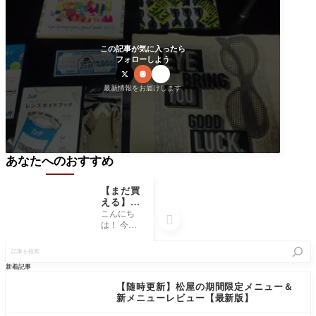
この記事が気に入ったら
フォローしよう
最新情報をお届けします
あなたへのおすすめ
【まだ買
える】Z
off(ｿﾞﾌ)
こんにち

の福袋は
は！ 今回
絶対に損
は先日注
記
をしない
文したZoff
事
確実にお
の福袋が
を
新着記事
トクな内
届いたの
検
容！！
で紹介さ
索
【随時更新】松屋の期間限定メニュー＆
せて頂き
新メニューレビュー【最新版】
ます。Zoff
は毎年同