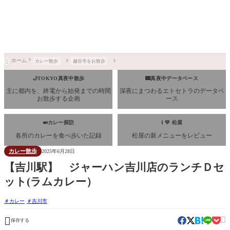
ホーム
カレー散歩
越谷市をお散歩

🌙TOKYO真夜中散歩
🌃真夜中データベース
主に都内を、終電から始発までの時間
深夜にまつわるエトセトラのデータベ
お散歩する企画
ース
🍛カレー探訪
I 💛 松屋
各所のカレーを食べ歩いた記録
松屋の新メニューをレビュー
カレー散歩
2025年6月28日
【吉川駅】 ジャーハン吉川店のランチＤセ
ット(ラムカレー）
カレー
吉川市


保存する