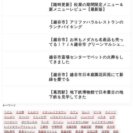
きまし
索
【随時更新】松屋の期間限定メニュー＆
た！ ９月
新メニューレビュー【最新版】
にオープ
ンしたジ
ャーハン
【越谷市】アリファハラルレストランの
蒲生旭町
ランチバイキング
店がとて
も美味し
【越谷市】お米もメダカも名産品も売っ
かったの
てる！？ＪＡ越谷市 グリーンマルシェは
で
不思議な場所だった
越谷市斎場センターでペットの火葬をし
てきました
【越谷市】越谷市日本庭園花田苑にて新
緑を愛でる
【葛西駅】地下鉄博物館で日本最古の地
下鉄を見学してきた
キーワード
うどん
そば屋
とんかつ
イオンレイクタウン
カフェ
カレー
ケーキ
スイーツ
スシロー
スーパー
ドミノピザ
ハラルフードショップ
ハンバーグ
パスタ
ピザ
ベーカリー
ポケモンＧＯ
ランチ
ラーメン
レイクタウンkaze
レイクタウンmori
レイクタウンアウトレット
三郷市
中華料理
北越谷駅
南越谷駅
博物館
吉川市
回転寿司
家系ラーメン
新越谷ヴァリエ
新越谷駅
東京都
注目記事
浅草駅
焼肉