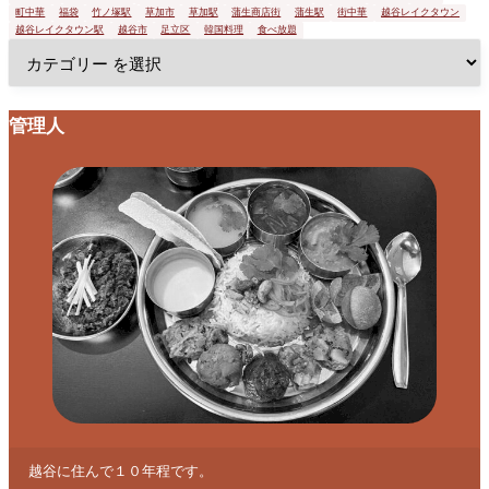
町中華
福袋
竹ノ塚駅
草加市
草加駅
蒲生商店街
蒲生駅
街中華
越谷レイクタウン
越谷レイクタウン駅
越谷市
足立区
韓国料理
食べ放題
管理人
越谷に住んで１０年程です。