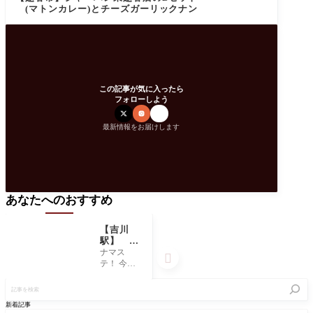
(マトンカレー)とチーズガーリックナン
この記事が気に入ったら
フォローしよう
最新情報をお届けします
あなたへのおすすめ
【吉川
駅】 ジ
ャーハン
ナマス

吉川店の
テ！ 今回
ランチＤ
は吉川に
記
セット
ある、ジ
事
(ラムカ
ャーハン
を
新着記事
レー）
に行って
検