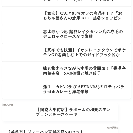
【激安】なんと96%オフの商品も！？「お
もちゃ屋さんの倉庫 ALCo越谷ショッピング
スクエア店」は大人が見ても楽しいワンダー
ランド！
恵比寿かつ彩 越谷レイクタウン店の赤毛の
デュロックロースかつ御膳
【真冬でも快適】イオンレイクタウンでポケ
モンGOを楽しむ上でのガイドブック的な記
事
味も接客もさながら本場の雰囲気！「香港亭
南越谷店」の担担麺と焼き餃子
蒲生 カピバラ (CAPYBARA)のロティパラ
タwithカレーと海老辛麺

前の記事
【獨協大学前駅】ラポールの和栗のモン
ブランとチーズケーキ
次の記事

【越谷市】ジャーハン東越谷店のDセット