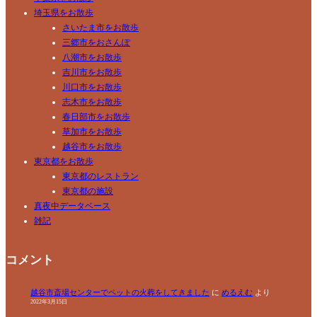
埼玉県をお散歩
さいたま市をお散歩
三郷市をおさんぽ
八潮市をお散歩
吉川市をお散歩
川口市をお散歩
志木市をお散歩
春日部市をお散歩
草加市をお散歩
越谷市をお散歩
東京都をお散歩
東京都のレストラン
東京都の施設
真夜中データベース
雑記
コメント
越谷市斎場センターでペットの火葬をしてきました
に
めるえむ
より
2022年3月15日