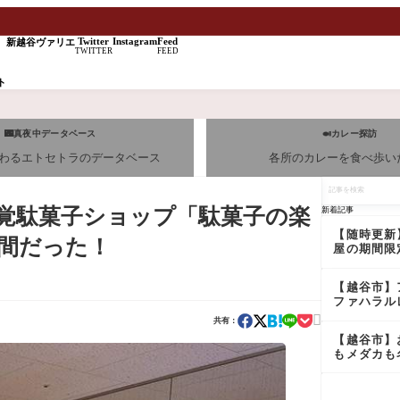
Twitter
Instagram
Feed
新越谷ヴァリエ
TWITTER
FEED
ト
🌃真夜中データベース
🍛カレー探訪
わるエトセトラのデータベース
各所のカレーを食べ歩い
記
事
を
覚駄菓子ショップ「駄菓子の楽
新着記事
検
索
【随時更新
間だった！
屋の期間限
ニュー＆新
ューレビュ
【越谷市】
【最新版】
ファハラル
トランのラ

共有：
バイキング
【越谷市】
もメダカも
品も売って
る！？ＪＡ
市 グリー