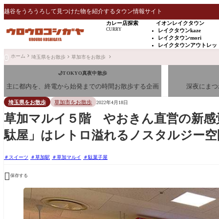
越谷をうろうろして見つけた物を紹介するタウン情報サイト
カレー店探索
イオンレイクタウン
CURRY
レイクタウンkaze
レイクタウンmori
レイクタウンアウトレッ
ホーム
埼玉県をお散歩
草加市をお散歩

🌙TOKYO真夜中散歩
主に都内を、終電から始発までの時間お散歩する企画
深夜にまつ
埼玉県をお散歩
草加市をお散歩
2022年4月18日
草加マルイ５階 やおきん直営の新感
駄屋」はレトロ溢れるノスタルジー空
スイーツ
草加駅
草加マルイ
駄菓子屋

保存する