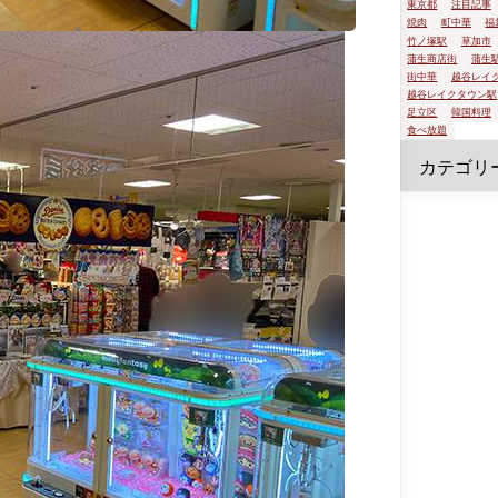
東京都
注目記事
焼肉
町中華
福
竹ノ塚駅
草加市
蒲生商店街
蒲生
街中華
越谷レイ
越谷レイクタウン駅
足立区
韓国料理
食べ放題