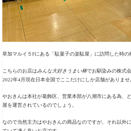
草加マルイ５Fにある「駄菓子の楽駄屋」に訪問した時の
こちらのお店は
みんな大好きうまい棒
でお馴染みの株式
2022年4月現在
日本全国でここだけ
にしか店舗がありませ
やおきんは本社が葛飾区、営業本部が八潮市にある為、
屋を運営されているのでしょう。
なので当然主力はやおきんの商品なのですが、それ以外
ていて凄く良いお店です。