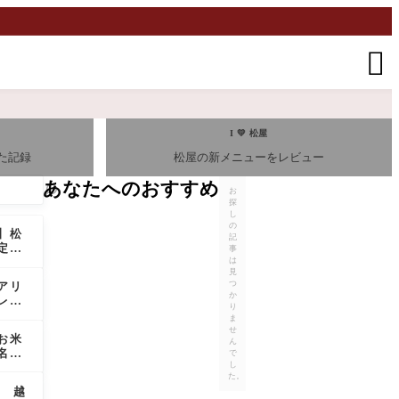

I 💛 松屋
た記録
松屋の新メニューをレビュー
あなたへのおすすめ
お
探
し
の
】松
記
定メ
事
メニ
は
見
ー
つ
アリ
か
レス
り
ンチ
ま
せ
お米
ん
名産
で
し
た。
越谷
越
ンマル