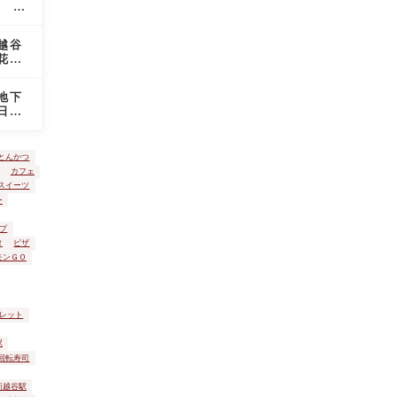
谷
議な
市
斎
越谷
場
花田
セ
を愛
ン
タ
地下
ー
日本
で
鉄を
ペ
た
ッ
とんかつ
ト
カフェ
の
スイーツ
火
ー
葬
を
プ
し
タ
ピザ
て
モンＧＯ
き
ま
し
た
レット
駅
回転寿司
新越谷駅