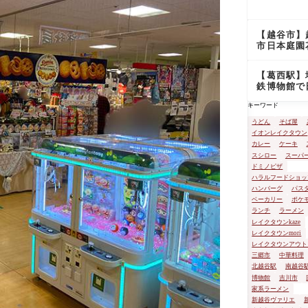
シェは不思
場所だった
【越谷市】
市日本庭園
苑にて新緑
でる
【葛西駅】
鉄博物館で
最古の地下
キーワード
見学してき
うどん
そば屋
イオンレイクタウン
カレー
ケーキ
スシロー
スーパ
ドミノピザ
ハラルフードショッ
ハンバーグ
パス
ベーカリー
ポケ
ランチ
ラーメン
レイクタウンkaze
レイクタウンmori
レイクタウンアウト
三郷市
中華料理
北越谷駅
南越谷
博物館
吉川市
家系ラーメン
新越谷ヴァリエ