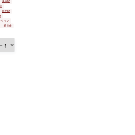
浅草駅
袋
草加駅
駅
クタウン
越谷市