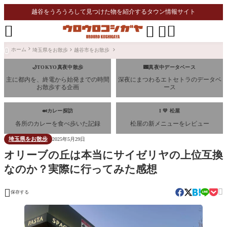
越谷をうろうろして見つけた物を紹介するタウン情報サイト




ホーム
埼玉県をお散歩
越谷市をお散歩

🌙TOKYO真夜中散歩
🌃真夜中データベース
主に都内を、終電から始発までの時間
深夜にまつわるエトセトラのデータベ
お散歩する企画
ース
🍛カレー探訪
I 💛 松屋
各所のカレーを食べ歩いた記録
松屋の新メニューをレビュー
埼玉県をお散歩
2025年5月29日
オリーブの丘は本当にサイゼリヤの上位互換
なのか？実際に行ってみた感想


保存する