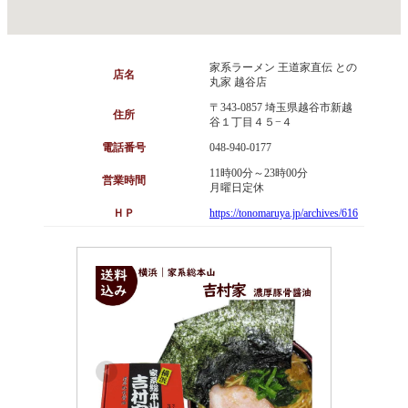
家系ラーメン 王道家直伝 との
店名
丸家 越谷店
〒343-0857 埼玉県越谷市新越
住所
谷１丁目４５−４
電話番号
048-940-0177
11時00分～23時00分
営業時間
月曜日定休
ＨＰ
https://tonomaruya.jp/archives/616