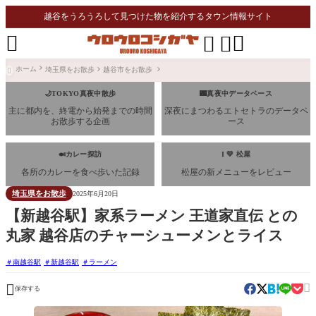
越谷をうろうろして見つけた物を紹介するタウン情報サイト




ホーム
埼玉県をお散歩
越谷市をお散歩

🌙TOKYO真夜中散歩
🌃真夜中データベース
主に都内を、終電から始発までの時間
深夜にまつわるエトセトラのデータベ
お散歩する企画
ース
🍛カレー探訪
I 💛 松屋
各所のカレーを食べ歩いた記録
松屋の新メニューをレビュー
埼玉県をお散歩
2025年6月20日
【新越谷駅】家系ラーメン 王道家直伝 との
丸家 越谷店のチャーシューメンとライス
南越谷駅
新越谷駅
ラーメン


保存する