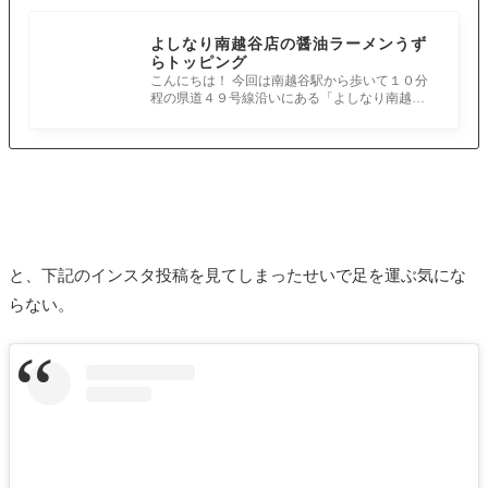
よしなり南越谷店の醤油ラーメンうず
らトッピング
こんにちは！ 今回は南越谷駅から歩いて１０分
程の県道４９号線沿いにある「よしなり南越谷
店」にお邪魔してきました。 以前は「
と、下記のインスタ投稿を見てしまったせいで足を運ぶ気にな
らない。