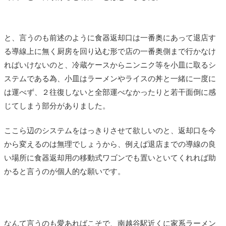
と、言うのも前述のように食器返却口は一番奥にあって退店す
る導線上に無く厨房を回り込む形で店の一番奥側まで行かなけ
ればいけないのと、冷蔵ケースからニンニク等を小皿に取るシ
ステムである為、小皿はラーメンやライスの丼と一緒に一度に
は運べず、２往復しないと全部運べなかったりと若干面倒に感
じてしまう部分がありました。
ここら辺のシステムをはっきりさせて欲しいのと、返却口を今
から変えるのは無理でしょうから、例えば退店までの導線の良
い場所に食器返却用の移動式ワゴンでも置いといてくれれば助
かると言うのが個人的な願いです。
なんて言うのも愛あればこそで、南越谷駅近くに家系ラーメン