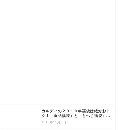
カルディの２０１９年福袋は絶対おト
ク！「食品福袋」と「もへじ福袋」の
事前抽選受付は１２月１より開始！
2018年11月30日