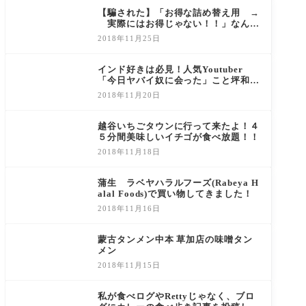
【騙された】「お得な詰め替え用 →
実際にはお得じゃない！！」なんて
事良くあるよね？
2018年11月25日
インド好きは必見！人気Youtuber
「今日ヤバイ奴に会った」こと坪和寛
久さんの動画が唯一無二の面白さ！
2018年11月20日
越谷いちごタウンに行って来たよ！４
５分間美味しいイチゴが食べ放題！！
2018年11月18日
蒲生 ラベヤハラルフーズ(Rabeya H
alal Foods)で買い物してきました！
2018年11月16日
蒙古タンメン中本 草加店の味噌タン
メン
2018年11月15日
私が食べログやRettyじゃなく、ブロ