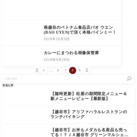
南越谷のベトナム食品店バオ ウエン
(BAO UYEN)で頂く本格バインミー！
2018年10月3日
カレーにまつわる画像保管庫
2018年9月29日


1
…
6
7
8
9
記
事
を
新着記事
検
索
【随時更新】松屋の期間限定メニュー＆
新メニューレビュー【最新版】
【越谷市】アリファハラルレストランの
ランチバイキング
【越谷市】お米もメダカも名産品も売っ
てる！？ＪＡ越谷市 グリーンマルシェは