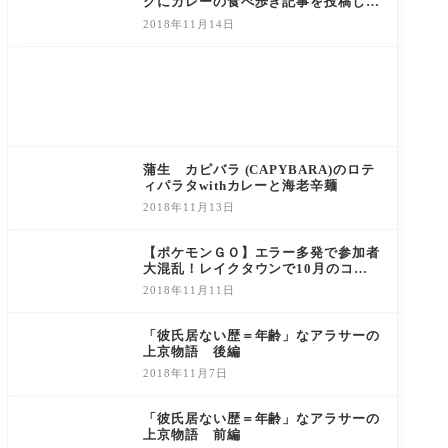
グにカレーの食べ歩き記事を投稿して
る理由
2018年11月14日
蒲生 カピバラ (CAPYBARA)のロテ
ィパラタwithカレーと海老辛麺
2018年11月13日
【ポケモンＧＯ】エラー多発で参加者
大混乱！レイクタウンで10月のコミ
ュニティデイに参加してきました！
2018年11月11日
「彼氏居ない歴＝年齢」なアラサーの
上京物語 後編
2018年11月7日
「彼氏居ない歴＝年齢」なアラサーの
上京物語 前編