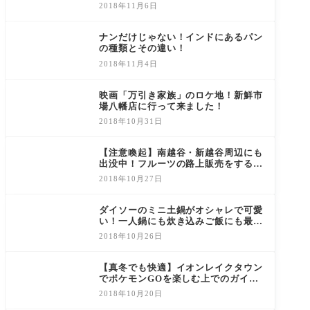
2018年11月6日
ナンだけじゃない！インドにあるパン
の種類とその違い！
2018年11月4日
映画「万引き家族」のロケ地！新鮮市
場八幡店に行って来ました！
2018年10月31日
【注意喚起】南越谷・新越谷周辺にも
出没中！フルーツの路上販売をする若
者達の正体について調べてみた
2018年10月27日
ダイソーのミニ土鍋がオシャレで可愛
い！一人鍋にも炊き込みご飯にも最
適！
2018年10月26日
【真冬でも快適】イオンレイクタウン
でポケモンGOを楽しむ上でのガイド
ブック的な記事
2018年10月20日