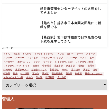
不思議な場所だった
越谷市斎場センターでペットの火葬をし
てきました
【越谷市】越谷市日本庭園花田苑にて新
緑を愛でる
【葛西駅】地下鉄博物館で日本最古の地
下鉄を見学してきた
キーワード
うどん
そば屋
とんかつ
イオンレイクタウン
カフェ
カレー
ケーキ
スイーツ
スシロー
スーパー
ドミノピザ
ハラルフードショップ
ハンバーグ
パスタ
ピザ
ベーカリー
ポケモンＧＯ
ランチ
ラーメン
レイクタウンkaze
レイクタウンmori
レイクタウンアウトレット
三郷市
中華料理
北越谷駅
南越谷駅
博物館
吉川市
回転寿司
家系ラーメン
新越谷ヴァリエ
新越谷駅
東京都
注目記事
浅草駅
焼肉
町中華
福袋
竹ノ塚駅
草加市
草加駅
蒲生商店街
蒲生駅
街中華
越谷レイクタウン
越谷レイクタウン駅
越谷市
足立区
韓国料理
食べ放題
管理人