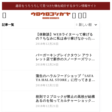
越谷をうろうろして見つけた物を紹介するタウン情報サイト




記事一覧

【体験談】WEBライターって稼げる
の？ちなみに私は余り稼げなかった
よ！
2018年12月26日
バーガーキングレイクタウン アウト
レット店で新作のスノーチーズワッパ
ーを食べて来ました！
2018年12月24日
蒲生のハラルフードショップ「SATA
TA HALAL STORE」に行ってきまし
た！
2018年12月22日
校則で２ブロックが禁止の高校が結構
あるのを知ってカルチャーショックを
受けた
2018年12月21日