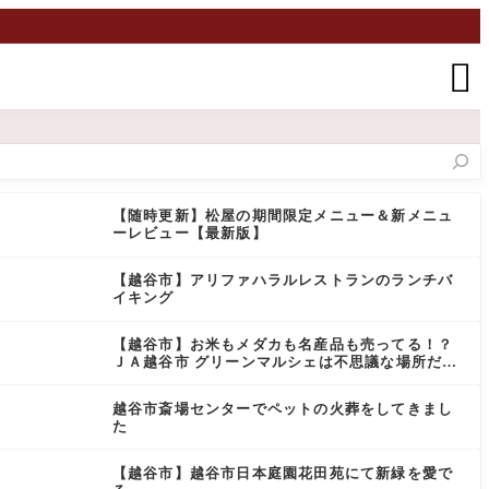

【随時更新】松屋の期間限定メニュー＆新メニュ
ーレビュー【最新版】
【越谷市】アリファハラルレストランのランチバ
イキング
【越谷市】お米もメダカも名産品も売ってる！？
ＪＡ越谷市 グリーンマルシェは不思議な場所だっ
た
越谷市斎場センターでペットの火葬をしてきまし
た
【越谷市】越谷市日本庭園花田苑にて新緑を愛で