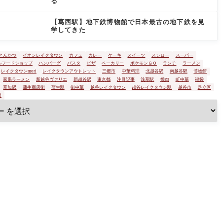
る
【葛西駅】地下鉄博物館で日本最古の地下鉄を見
学してきた
とんかつ
イオンレイクタウン
カフェ
カレー
ケーキ
スイーツ
スシロー
スーパー
ルフードショップ
ハンバーグ
パスタ
ピザ
ベーカリー
ポケモンＧＯ
ランチ
ラーメン
レイクタウンmori
レイクタウンアウトレット
三郷市
中華料理
北越谷駅
南越谷駅
博物館
家系ラーメン
新越谷ヴァリエ
新越谷駅
東京都
注目記事
浅草駅
焼肉
町中華
福袋
草加駅
蒲生商店街
蒲生駅
街中華
越谷レイクタウン
越谷レイクタウン駅
越谷市
足立区
題