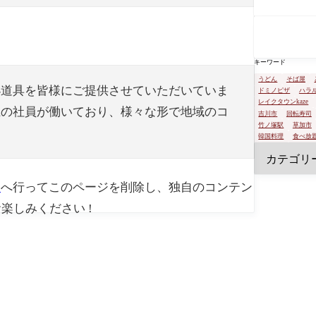
キーワード
うどん
そば屋
の小道具を皆様にご提供させていただいていま
ドミノピザ
ハラ
レイクタウンkaze
以上の社員が働いており、様々な形で地域のコ
吉川市
回転寿司
竹ノ塚駅
草加市
韓国料理
食べ放
ド
へ行ってこのページを削除し、独自のコンテン
楽しみください !