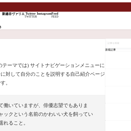
Twitter
Instagram
Feed
新越谷ヴァリエ
TWITTER
FEED
ト
記
事
を
新着記事
検
索
テーマでは) サイトナビゲーションメニューに
者に対して自分のことを説明する自己紹介ページ
です。
て働いていますが、俳優志望でもありま
ャックという名前のかわいい犬を飼ってい
濡れること。